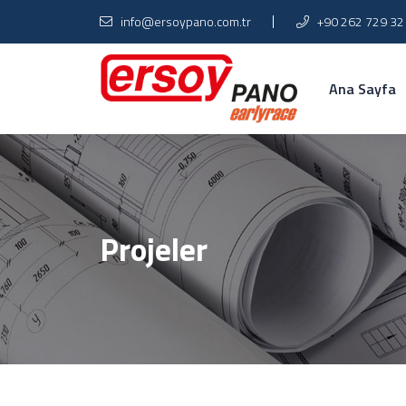
info@ersoypano.com.tr
+90 262 729 32
Ana Sayfa
Projeler