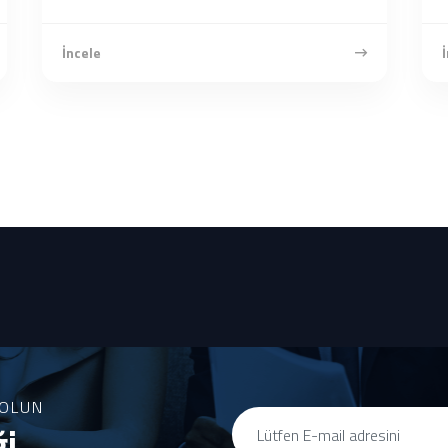
İncele
İ
OLUN
ği