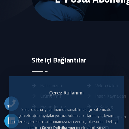
Site içi Bağlantılar
Hakkımızda
Video Galeri
Çerez Kullanımı
Ürünlerimiz
İnsan Kaynakları
Hizmetlerimiz
E-Katalog
Sizlere daha iyi bir hizmet sunabilmek için sitemizde
çerezlerden faydalanıyoruz. Sitemizi kullanmaya devam
Projelerimiz
Banka Hesapları
ederek çerezleri kullanmamıza izin vermiş olursunuz. Detaylı
Haberler
İletişim
bilgi için
Çerez Politikamızı
inceleyebilirsiniz