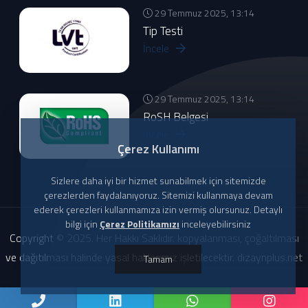
29 Temmuz 2025, 13:14
Tip Testi
İncele
29 Temmuz 2025, 13:14
RoSH Belgesi
İncele
Çerez Kullanımı
Sizlere daha iyi bir hizmet sunabilmek için sitemizde
çerezlerden faydalanıyoruz. Sitemizi kullanmaya devam
ederek çerezleri kullanmamıza izin vermiş olursunuz. Detaylı
bilgi için
Çerez Politikamızı
inceleyebilirsiniz
Copyright © 2025. Her Hakkı Saklıdır. kopyalanması, çoğaltılması
ve dağıtılması halinde yasal haklarımız işletilecektir. dizaynplus.net
Tamam