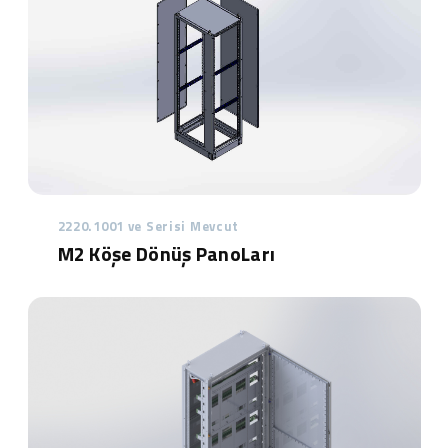
2220.1001 ve Serisi Mevcut
M2 Köşe Dönüş PanoLarı