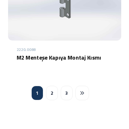
2220.0088
M2 Menteşe Kapıya Montaj Kısmı
1
2
3