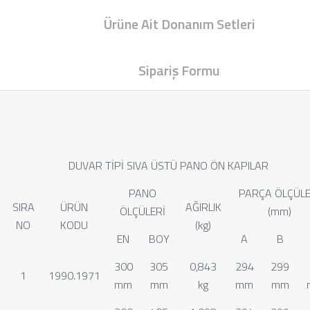
Ürüne Ait Donanım Setleri
Sipariş Formu
DUVAR TİPİ SIVA ÜSTÜ PANO ÖN KAPILAR
PANO
PARÇA ÖLÇÜLE
SIRA
ÜRÜN
AĞIRLIK
ÖLÇÜLERİ
(mm)
NO
KODU
(kg)
EN
BOY
A
B
300
305
0,843
294
299
1
1990.1971
mm
mm
kg
mm
mm