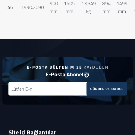
900
1505
13,349
894
1499
46
1990.2090
mm
mm
kg
mm
mm
E-POSTA BÜLTENIMIZE
KAYDOLUN
E-Posta Aboneliği
GÖNDER VE KAYDOL
Site içi Bağlantılar