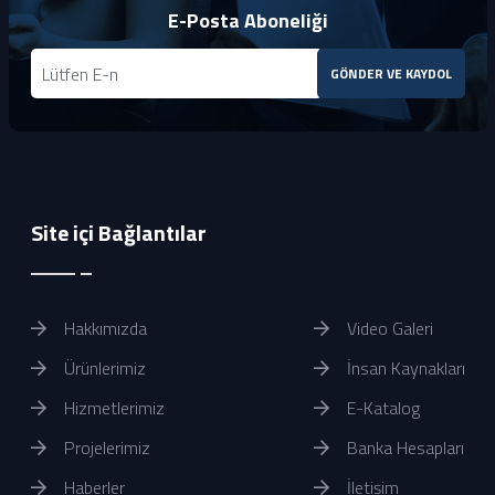
E-Posta Aboneliği
GÖNDER VE KAYDOL
Site içi Bağlantılar
Hakkımızda
Video Galeri
Ürünlerimiz
İnsan Kaynakları
Hizmetlerimiz
E-Katalog
Projelerimiz
Banka Hesapları
Haberler
İletişim