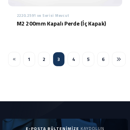
2220.2591 ve Serisi Mevcut
M2 200mm Kapalı Perde (İç Kapak)
1
2
3
4
5
6
E-POSTA BÜLTENIMIZE
KAYDOLUN