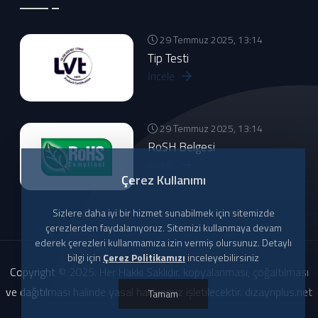
29 Temmuz 2025, 13:14
Tip Testi
İncele
29 Temmuz 2025, 13:14
RoSH Belgesi
İncele
Çerez Kullanımı
Sizlere daha iyi bir hizmet sunabilmek için sitemizde
çerezlerden faydalanıyoruz. Sitemizi kullanmaya devam
ederek çerezleri kullanmamıza izin vermiş olursunuz. Detaylı
bilgi için
Çerez Politikamızı
inceleyebilirsiniz
Copyright © 2025. Her Hakkı Saklıdır. kopyalanması, çoğaltılması
ve dağıtılması halinde yasal haklarımız işletilecektir. dizaynplus.net
Tamam